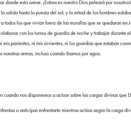
gar donde esta suene. ¡Entonces nuestro Dios peleará por nosotro
la salida hasta la puesta del sol; y la mitad de los hombres estab
 a todos los que vivían fuera de las murallas que se quedaran en
 colaborar con los turnos de guardia de noche y trabajar durante e
i mis parientes, ni mis sirvientes, ni los guardias que estaban co
 nuestras armas, incluso cuando íbamos por agua.
ión cuando nos disponemos a actuar sobre las cargas divinas que 
nfrentas o anticipas enfrentarte mientras actúas según la carga di