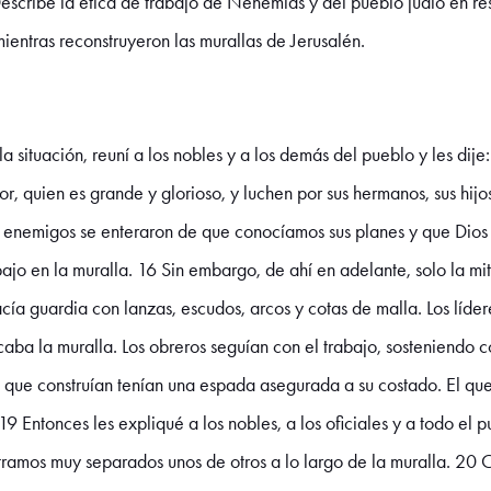
scribe la ética de trabajo de Nehemías y del pueblo judío en res
entras reconstruyeron las murallas de Jerusalén.
a situación, reuní a los nobles y a los demás del pueblo y les dij
 quien es grande y glorioso, y luchen por sus hermanos, sus hijos,
 enemigos se enteraron de que conocíamos sus planes y que Dios 
bajo en la muralla. 16 Sin embargo, de ahí en adelante, solo la m
acía guardia con lanzas, escudos, arcos y cotas de malla. Los líder
aba la muralla. Los obreros seguían con el trabajo, sosteniendo 
os que construían tenían una espada asegurada a su costado. El q
 Entonces les expliqué a los nobles, a los oficiales y a todo el p
tramos muy separados unos de otros a lo largo de la muralla. 20 