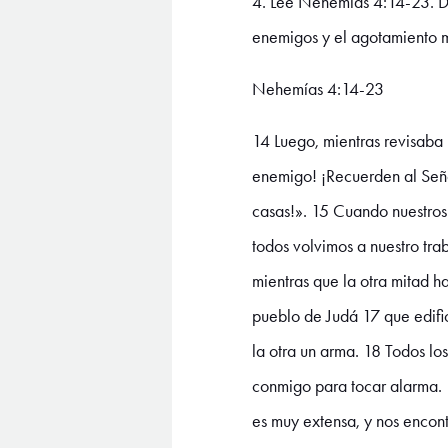
4. Lee Nehemías 4:14-23. De
enemigos y el agotamiento mi
Nehemías 4:14-23
14 Luego, mientras revisaba l
enemigo! ¡Recuerden al Señor,
casas!». 15 Cuando nuestros
todos volvimos a nuestro tra
mientras que la otra mitad h
pueblo de Judá 17 que edific
la otra un arma. 18 Todos l
conmigo para tocar alarma. 19
es muy extensa, y nos encon