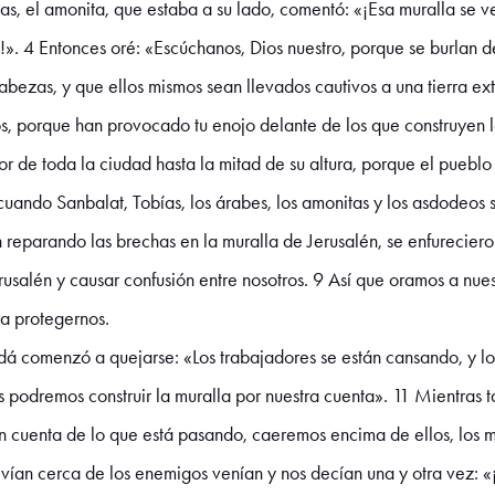
as, el amonita, que estaba a su lado, comentó: «¡Esa muralla se ve
!». 4 Entonces oré: «Escúchanos, Dios nuestro, porque se burlan d
abezas, y que ellos mismos sean llevados cautivos a una tierra ex
, porque han provocado tu enojo delante de los que construyen la
r de toda la ciudad hasta la mitad de su altura, porque el puebl
uando Sanbalat, Tobías, los árabes, los amonitas y los asdodeos 
reparando las brechas en la muralla de Jerusalén, se enfureciero
erusalén y causar confusión entre nosotros. 9 Así que oramos a nue
ra protegernos.
dá comenzó a quejarse: «Los trabajadores se están cansando, y 
podremos construir la muralla por nuestra cuenta». 11 Mientras t
n cuenta de lo que está pasando, caeremos encima de ellos, los
vivían cerca de los enemigos venían y nos decían una y otra vez: «