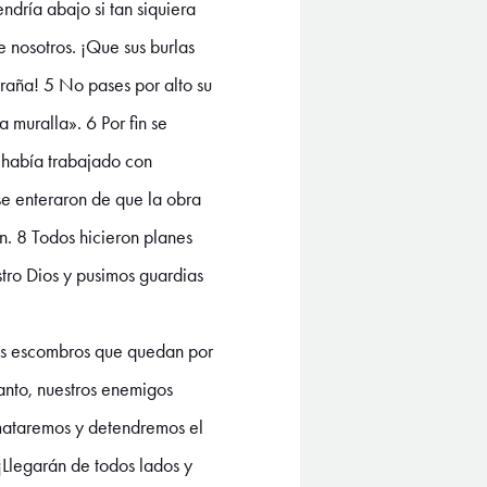
ndría abajo si tan siquiera
e nosotros. ¡Que sus burlas
traña! 5 No pases por alto su
 muralla». 6 Por fin se
o había trabajado con
se enteraron de que la obra
n. 8 Todos hicieron planes
stro Dios y pusimos guardias
los escombros que quedan por
anto, nuestros enemigos
 mataremos y detendremos el
¡Llegarán de todos lados y